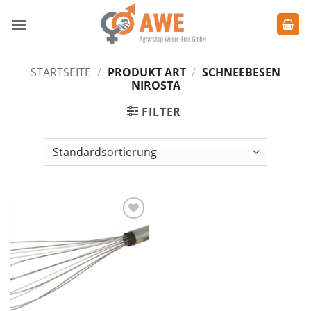
Zum
Inhalt
springen
STARTSEITE
/
PRODUKT ART
/
SCHNEEBESEN
NIROSTA
FILTER
Zu den
Favoriten
hinzufügen