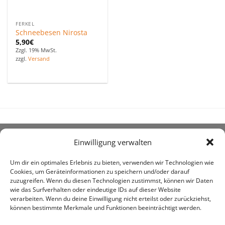
FERKEL
Schneebesen Nirosta
5,90
€
Zzgl. 19% MwSt.
zzgl.
Versand
Einwilligung verwalten
ÜBER UNS
Um dir ein optimales Erlebnis zu bieten, verwenden wir Technologien wie
Cookies, um Geräteinformationen zu speichern und/oder darauf
zuzugreifen. Wenn du diesen Technologien zustimmst, können wir Daten
wie das Surfverhalten oder eindeutige IDs auf dieser Website
verarbeiten. Wenn du deine Einwilligung nicht erteilst oder zurückziehst,
können bestimmte Merkmale und Funktionen beeinträchtigt werden.
awe ist heute auf vielen Höfen die 1. Adresse, wenn es