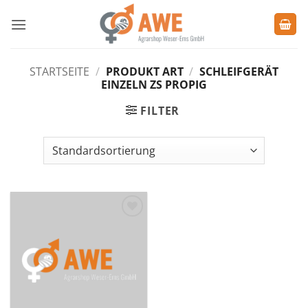
Zum
Inhalt
springen
STARTSEITE
/
PRODUKT ART
/
SCHLEIFGERÄT
EINZELN ZS PROPIG
FILTER
Zu den
Favoriten
hinzufügen