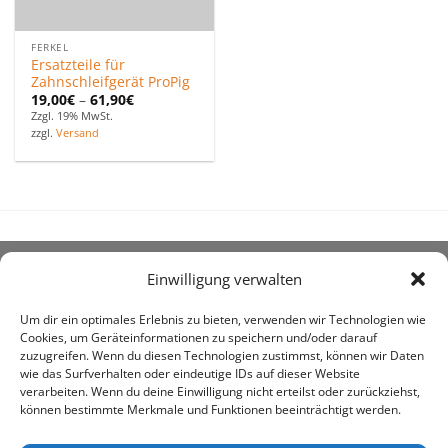
FERKEL
Ersatzteile für
Zahnschleifgerät ProPig
19,00
€
–
61,90
€
Zzgl. 19% MwSt.
zzgl.
Versand
Einwilligung verwalten
ÜBER UNS
Um dir ein optimales Erlebnis zu bieten, verwenden wir Technologien wie
Cookies, um Geräteinformationen zu speichern und/oder darauf
zuzugreifen. Wenn du diesen Technologien zustimmst, können wir Daten
wie das Surfverhalten oder eindeutige IDs auf dieser Website
verarbeiten. Wenn du deine Einwilligung nicht erteilst oder zurückziehst,
können bestimmte Merkmale und Funktionen beeinträchtigt werden.
awe ist heute auf vielen Höfen die 1. Adresse, wenn es