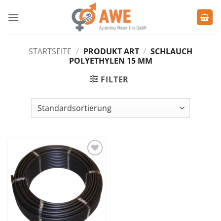
Zum
Inhalt
springen
STARTSEITE
/
PRODUKT ART
/
SCHLAUCH
POLYETHYLEN 15 MM
FILTER
Zu den
Favoriten
hinzufügen