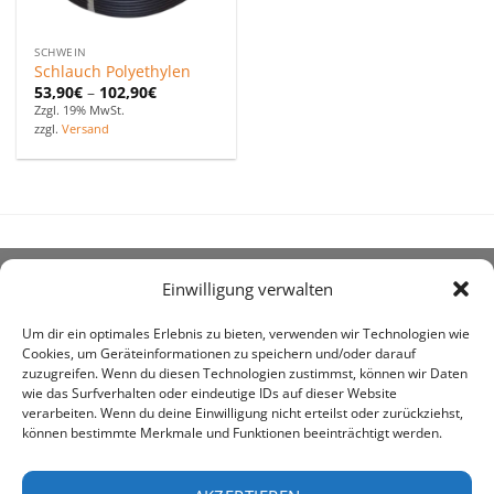
SCHWEIN
Schlauch Polyethylen
53,90
€
–
102,90
€
Zzgl. 19% MwSt.
zzgl.
Versand
Einwilligung verwalten
ÜBER UNS
Um dir ein optimales Erlebnis zu bieten, verwenden wir Technologien wie
Cookies, um Geräteinformationen zu speichern und/oder darauf
zuzugreifen. Wenn du diesen Technologien zustimmst, können wir Daten
wie das Surfverhalten oder eindeutige IDs auf dieser Website
verarbeiten. Wenn du deine Einwilligung nicht erteilst oder zurückziehst,
können bestimmte Merkmale und Funktionen beeinträchtigt werden.
awe ist heute auf vielen Höfen die 1. Adresse, wenn es
um den Kauf landwirtschaftlicher Bedarfsartikel geht.