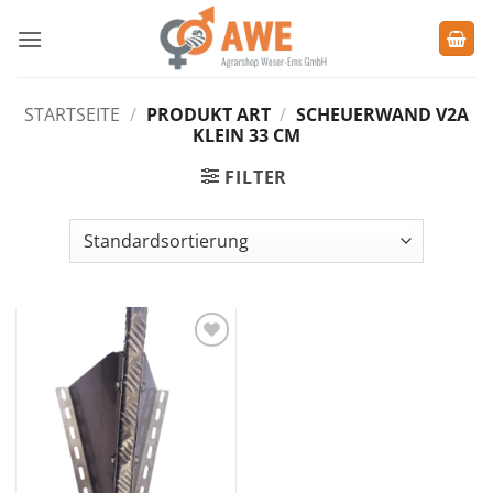
Zum
Inhalt
springen
STARTSEITE
/
PRODUKT ART
/
SCHEUERWAND V2A
KLEIN 33 CM
FILTER
Zu den
Favoriten
hinzufügen