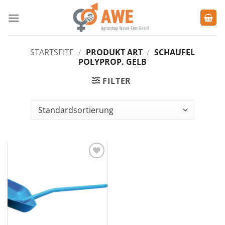
Zum
Inhalt
springen
STARTSEITE
/
PRODUKT ART
/
SCHAUFEL
POLYPROP. GELB
FILTER
Zu den
Favoriten
hinzufügen