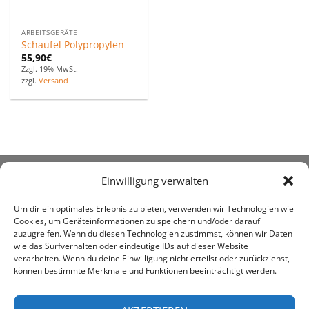
ARBEITSGERÄTE
Schaufel Polypropylen
55,90
€
Zzgl. 19% MwSt.
zzgl.
Versand
Einwilligung verwalten
ÜBER UNS
Um dir ein optimales Erlebnis zu bieten, verwenden wir Technologien wie
Cookies, um Geräteinformationen zu speichern und/oder darauf
zuzugreifen. Wenn du diesen Technologien zustimmst, können wir Daten
wie das Surfverhalten oder eindeutige IDs auf dieser Website
verarbeiten. Wenn du deine Einwilligung nicht erteilst oder zurückziehst,
können bestimmte Merkmale und Funktionen beeinträchtigt werden.
awe ist heute auf vielen Höfen die 1. Adresse, wenn es
um den Kauf landwirtschaftlicher Bedarfsartikel geht.