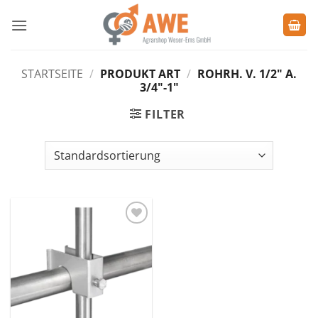
Zum
Inhalt
springen
STARTSEITE
/
PRODUKT ART
/
ROHRH. V. 1/2" A.
3/4"-1"
FILTER
Zu den
Favoriten
hinzufügen