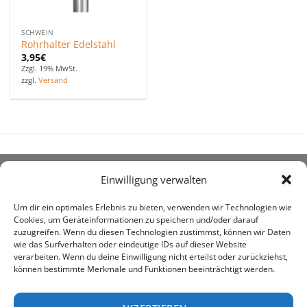
SCHWEIN
Rohrhalter Edelstahl
3,95
€
Zzgl. 19% MwSt.
zzgl.
Versand
Einwilligung verwalten
ÜBER UNS
Um dir ein optimales Erlebnis zu bieten, verwenden wir Technologien wie
Cookies, um Geräteinformationen zu speichern und/oder darauf
zuzugreifen. Wenn du diesen Technologien zustimmst, können wir Daten
wie das Surfverhalten oder eindeutige IDs auf dieser Website
verarbeiten. Wenn du deine Einwilligung nicht erteilst oder zurückziehst,
können bestimmte Merkmale und Funktionen beeinträchtigt werden.
awe ist heute auf vielen Höfen die 1. Adresse, wenn es
um den Kauf landwirtschaftlicher Bedarfsartikel geht.