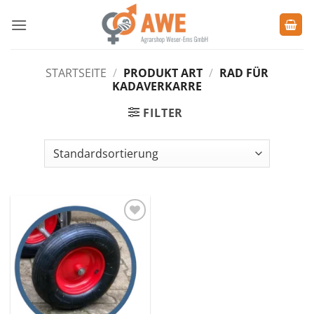
Zum
Inhalt
springen
STARTSEITE
/
PRODUKT ART
/
RAD FÜR
KADAVERKARRE
FILTER
Zu den
Favoriten
hinzufügen