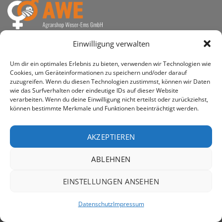
awe ist heute auf vielen Höfen die 1. Adresse, wenn es
Einwilligung verwalten
um den Kauf landwirtschaftlicher Bedarfsartikel geht.
Um dir ein optimales Erlebnis zu bieten, verwenden wir Technologien wie
Cookies, um Geräteinformationen zu speichern und/oder darauf
zuzugreifen. Wenn du diesen Technologien zustimmst, können wir Daten
wie das Surfverhalten oder eindeutige IDs auf dieser Website
verarbeiten. Wenn du deine Einwilligung nicht erteilst oder zurückziehst,
PayPal
Rechung
können bestimmte Merkmale und Funktionen beeinträchtigt werden.
IMPRESSUM
DATENSCHUTZERKLÄRUNG
Copyright 2026 ©
AWE - Agrarshop Weser-Ems GmbH
AKZEPTIEREN
ABLEHNEN
EINSTELLUNGEN ANSEHEN
Datenschutz
Impressum