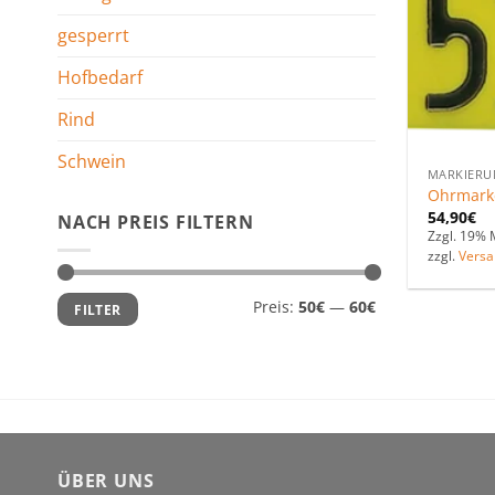
gesperrt
Hofbedarf
Rind
Schwein
MARKIERU
Ohrmarke
54,90
€
NACH PREIS FILTERN
Zzgl. 19% 
zzgl.
Versa
Min.
Max.
Preis:
50€
—
60€
FILTER
Preis
Preis
ÜBER UNS