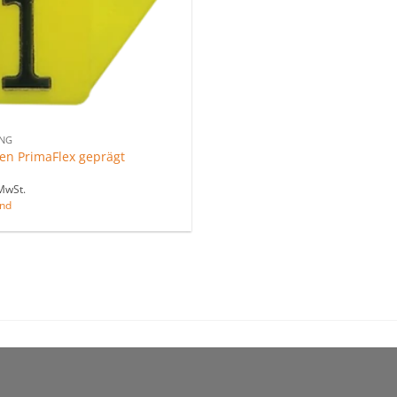
NG
n PrimaFlex geprägt
MwSt.
nd