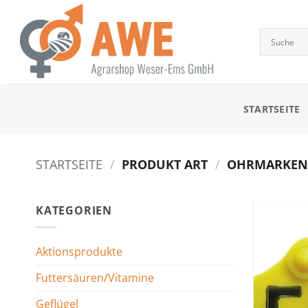
Zum
Inhalt
springen
STARTSEITE
STARTSEITE
/
PRODUKT ART
/
OHRMARKENP
KATEGORIEN
Aktionsprodukte
Futtersäuren/Vitamine
Geflügel