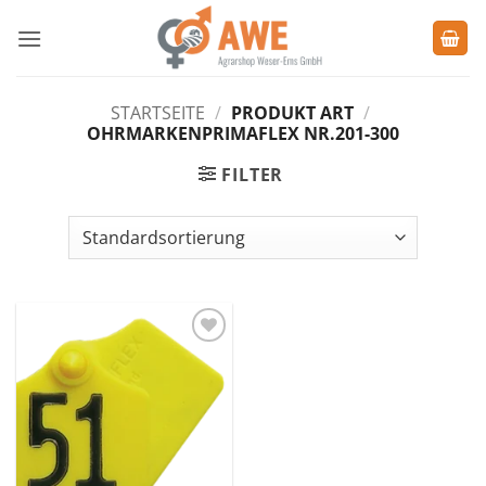
Zum
Inhalt
springen
STARTSEITE
/
PRODUKT ART
/
OHRMARKENPRIMAFLEX NR.201-300
FILTER
Zu den
Favoriten
hinzufügen