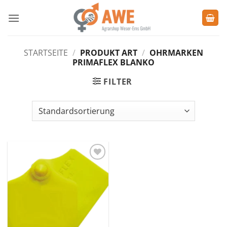
Zum
Inhalt
springen
STARTSEITE
/
PRODUKT ART
/
OHRMARKEN
PRIMAFLEX BLANKO
FILTER
Zu den
Favoriten
hinzufügen