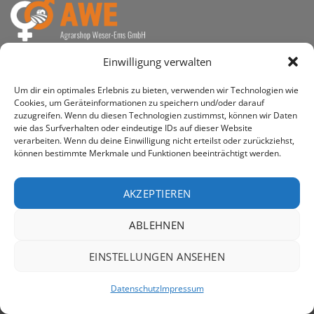
awe ist heute auf vielen Höfen die 1. Adresse, wenn es
Einwilligung verwalten
um den Kauf landwirtschaftlicher Bedarfsartikel geht.
Um dir ein optimales Erlebnis zu bieten, verwenden wir Technologien wie
Cookies, um Geräteinformationen zu speichern und/oder darauf
zuzugreifen. Wenn du diesen Technologien zustimmst, können wir Daten
wie das Surfverhalten oder eindeutige IDs auf dieser Website
verarbeiten. Wenn du deine Einwilligung nicht erteilst oder zurückziehst,
PayPal
Rechung
können bestimmte Merkmale und Funktionen beeinträchtigt werden.
IMPRESSUM
DATENSCHUTZERKLÄRUNG
Copyright 2026 ©
AWE - Agrarshop Weser-Ems GmbH
AKZEPTIEREN
ABLEHNEN
EINSTELLUNGEN ANSEHEN
Datenschutz
Impressum