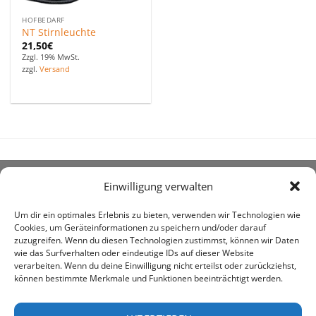
HOFBEDARF
NT Stirnleuchte
21,50
€
Zzgl. 19% MwSt.
zzgl.
Versand
Einwilligung verwalten
ÜBER UNS
Um dir ein optimales Erlebnis zu bieten, verwenden wir Technologien wie
Cookies, um Geräteinformationen zu speichern und/oder darauf
zuzugreifen. Wenn du diesen Technologien zustimmst, können wir Daten
wie das Surfverhalten oder eindeutige IDs auf dieser Website
verarbeiten. Wenn du deine Einwilligung nicht erteilst oder zurückziehst,
können bestimmte Merkmale und Funktionen beeinträchtigt werden.
awe ist heute auf vielen Höfen die 1. Adresse, wenn es
um den Kauf landwirtschaftlicher Bedarfsartikel geht.