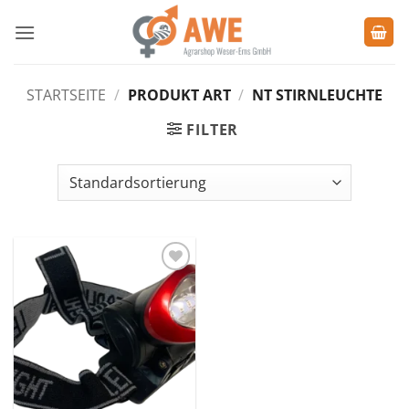
Zum
Inhalt
springen
STARTSEITE
/
PRODUKT ART
/
NT STIRNLEUCHTE
FILTER
Zu den
Favoriten
hinzufügen