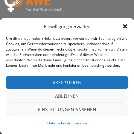
awe ist heute auf vielen Höfen die 1. Adresse, wenn es
Einwilligung verwalten
um den Kauf landwirtschaftlicher Bedarfsartikel geht.
Um dir ein optimales Erlebnis zu bieten, verwenden wir Technologien wie
Cookies, um Geräteinformationen zu speichern und/oder darauf
zuzugreifen. Wenn du diesen Technologien zustimmst, können wir Daten
wie das Surfverhalten oder eindeutige IDs auf dieser Website
PayPal
Rechung
verarbeiten. Wenn du deine Einwilligung nicht erteilst oder zurückziehst,
können bestimmte Merkmale und Funktionen beeinträchtigt werden.
IMPRESSUM
DATENSCHUTZERKLÄRUNG
Copyright 2026 ©
AWE - Agrarshop Weser-Ems GmbH
AKZEPTIEREN
ABLEHNEN
EINSTELLUNGEN ANSEHEN
Datenschutz
Impressum