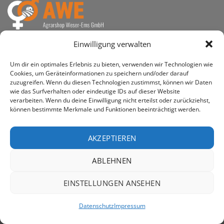
awe ist heute auf vielen Höfen die 1. Adresse, wenn es
Einwilligung verwalten
um den Kauf landwirtschaftlicher Bedarfsartikel geht.
Um dir ein optimales Erlebnis zu bieten, verwenden wir Technologien wie
Cookies, um Geräteinformationen zu speichern und/oder darauf
zuzugreifen. Wenn du diesen Technologien zustimmst, können wir Daten
wie das Surfverhalten oder eindeutige IDs auf dieser Website
verarbeiten. Wenn du deine Einwilligung nicht erteilst oder zurückziehst,
PayPal
Rechung
können bestimmte Merkmale und Funktionen beeinträchtigt werden.
IMPRESSUM
DATENSCHUTZERKLÄRUNG
Copyright 2026 ©
AWE - Agrarshop Weser-Ems GmbH
AKZEPTIEREN
ABLEHNEN
EINSTELLUNGEN ANSEHEN
Datenschutz
Impressum