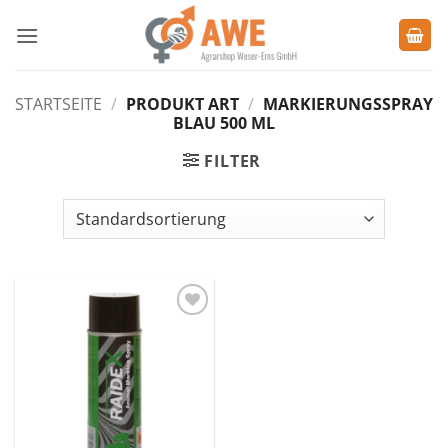
Zum
Inhalt
springen
STARTSEITE
/
PRODUKT ART
/
MARKIERUNGSSPRAY
BLAU 500 ML
FILTER
Zu den
Favoriten
hinzufügen