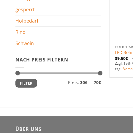
gesperrt
Hofbedarf
Rind
Schwein
HOFBEDAR
LED Rohr
39,50
€
–
NACH PREIS FILTERN
Zzgl. 19% 
zzgl.
Versa
Min.
Max.
Preis:
30€
—
70€
FILTER
Preis
Preis
ÜBER UNS