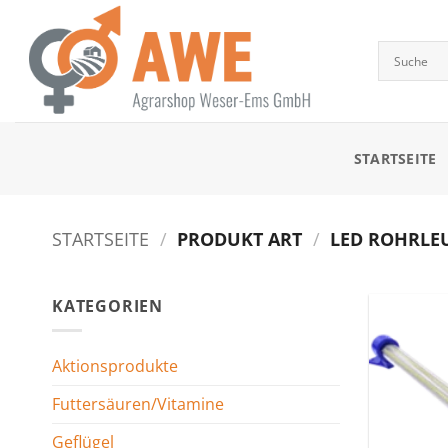
Zum
Inhalt
springen
STARTSEITE
STARTSEITE
/
PRODUKT ART
/
LED ROHRLEUC
KATEGORIEN
Aktionsprodukte
Futtersäuren/Vitamine
Geflügel