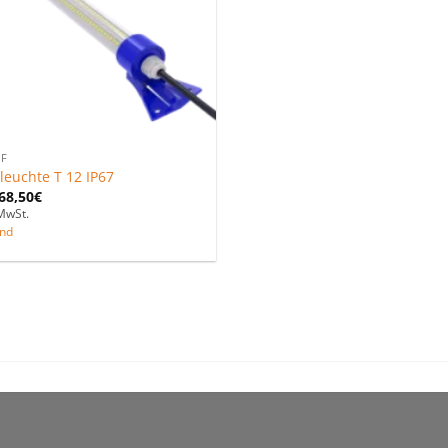
F
leuchte T 12 IP67
68,50
€
MwSt.
nd