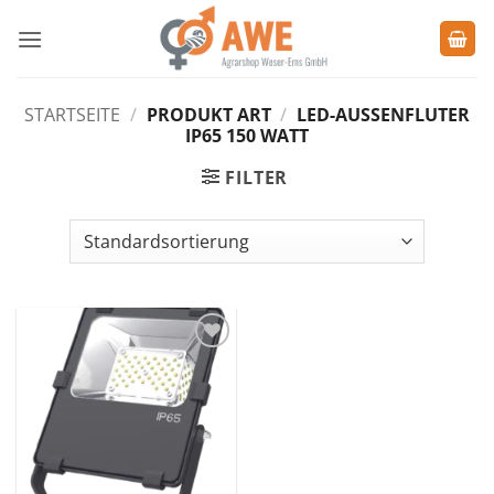
Zum
Inhalt
springen
STARTSEITE
/
PRODUKT ART
/
LED-AUSSENFLUTER I
P65 150 WATT
FILTER
Zu den
Favoriten
hinzufügen