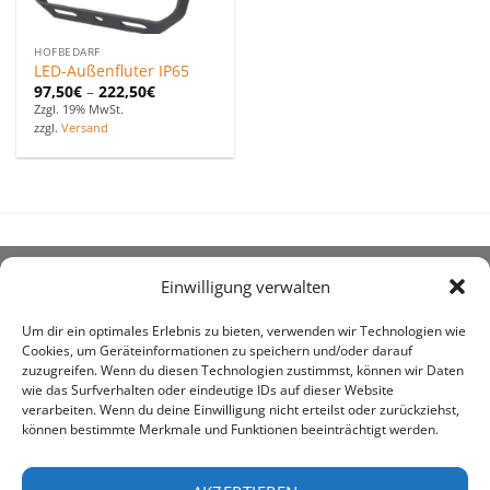
HOFBEDARF
LED-Außenfluter IP65
97,50
€
–
222,50
€
Zzgl. 19% MwSt.
zzgl.
Versand
Einwilligung verwalten
ÜBER UNS
Um dir ein optimales Erlebnis zu bieten, verwenden wir Technologien wie
Cookies, um Geräteinformationen zu speichern und/oder darauf
zuzugreifen. Wenn du diesen Technologien zustimmst, können wir Daten
wie das Surfverhalten oder eindeutige IDs auf dieser Website
verarbeiten. Wenn du deine Einwilligung nicht erteilst oder zurückziehst,
können bestimmte Merkmale und Funktionen beeinträchtigt werden.
awe ist heute auf vielen Höfen die 1. Adresse, wenn es
um den Kauf landwirtschaftlicher Bedarfsartikel geht.