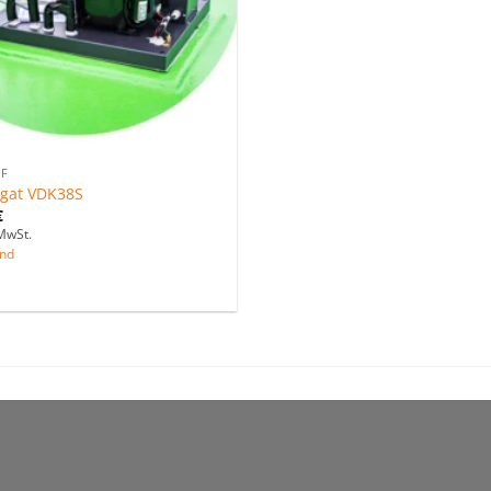
F
gat VDK38S
€
MwSt.
nd