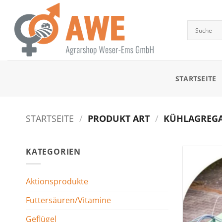
Zum
Inhalt
springen
STARTSEITE
STARTSEITE
/
PRODUKT ART
/
KÜHLAGREGA
KATEGORIEN
Aktionsprodukte
Futtersäuren/Vitamine
Geflügel