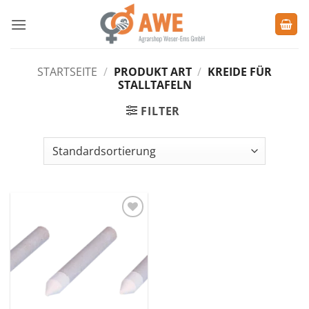
Zum
Inhalt
springen
STARTSEITE
/
PRODUKT ART
/
KREIDE FÜR
STALLTAFELN
FILTER
Zu den
Favoriten
hinzufügen