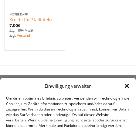
HOFBEDARF
Kreide für Stalltafeln
7,00
€
Zzgl. 19% MwSt.
zzgl.
Versand
Einwilligung verwalten
ÜBER UNS
Um dir ein optimales Erlebnis zu bieten, verwenden wir Technologien wie
Cookies, um Geräteinformationen zu speichern und/oder darauf
zuzugreifen. Wenn du diesen Technologien zustimmst, können wir Daten
wie das Surfverhalten oder eindeutige IDs auf dieser Website
verarbeiten. Wenn du deine Einwilligung nicht erteilst oder zurückziehst,
können bestimmte Merkmale und Funktionen beeinträchtigt werden.
awe ist heute auf vielen Höfen die 1. Adresse, wenn es