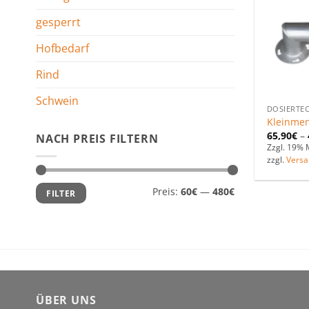
gesperrt
Hofbedarf
Rind
Schwein
DOSIERTE
Kleinmen
65,90
€
–
NACH PREIS FILTERN
Zzgl. 19% 
zzgl.
Versa
Min.
Max.
Preis:
60€
—
480€
FILTER
Preis
Preis
ÜBER UNS