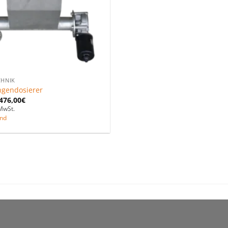
CHNIK
gendosierer
476,00
€
MwSt.
nd