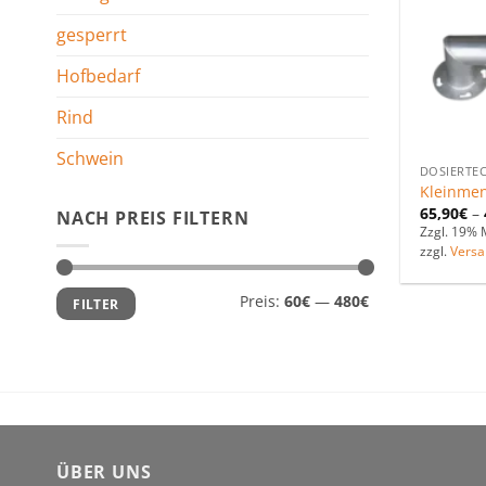
gesperrt
Hofbedarf
Rind
Schwein
DOSIERTE
Kleinmen
65,90
€
–
NACH PREIS FILTERN
Zzgl. 19% 
zzgl.
Versa
Min.
Max.
Preis:
60€
—
480€
FILTER
Preis
Preis
ÜBER UNS