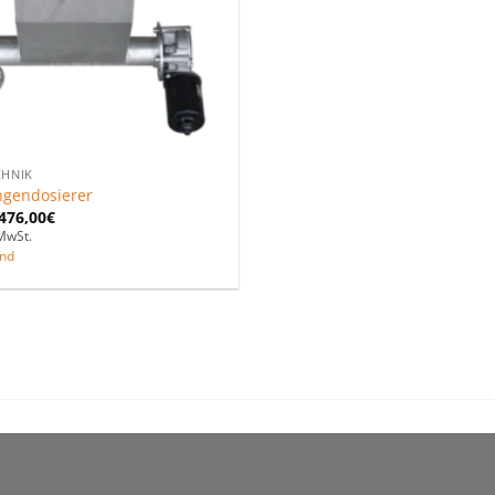
CHNIK
gendosierer
476,00
€
MwSt.
nd