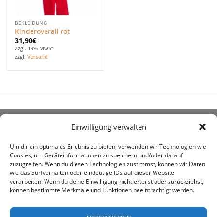
BEKLEIDUNG
Kinderoverall rot
31,90
€
Zzgl. 19% MwSt.
zzgl.
Versand
Einwilligung verwalten
ÜBER UNS
Um dir ein optimales Erlebnis zu bieten, verwenden wir Technologien wie
Cookies, um Geräteinformationen zu speichern und/oder darauf
zuzugreifen. Wenn du diesen Technologien zustimmst, können wir Daten
wie das Surfverhalten oder eindeutige IDs auf dieser Website
verarbeiten. Wenn du deine Einwilligung nicht erteilst oder zurückziehst,
können bestimmte Merkmale und Funktionen beeinträchtigt werden.
awe ist heute auf vielen Höfen die 1. Adresse, wenn es
um den Kauf landwirtschaftlicher Bedarfsartikel geht.