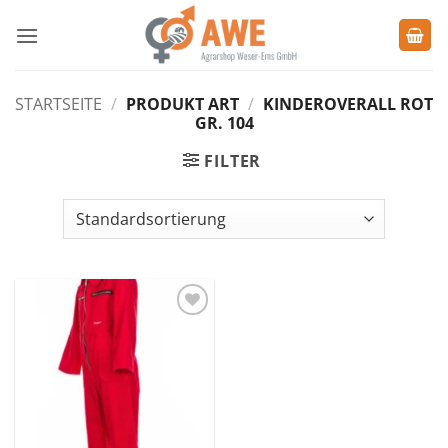
Zum
Inhalt
springen
STARTSEITE
/
PRODUKT ART
/
KINDEROVERALL ROT
GR. 104
FILTER
Zu den
Favoriten
hinzufügen