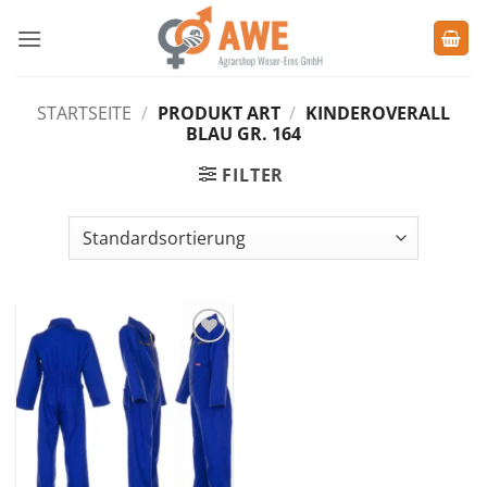
Zum
Inhalt
springen
STARTSEITE
/
PRODUKT ART
/
KINDEROVERALL
BLAU GR. 164
FILTER
Zu den
Favoriten
hinzufügen