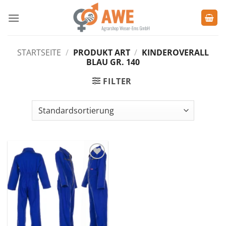
Zum
Inhalt
springen
STARTSEITE
/
PRODUKT ART
/
KINDEROVERALL
BLAU GR. 140
FILTER
Zu den
Favoriten
hinzufügen