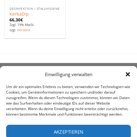
DESINFEKTION / STALLHYGIENE
KerbaDip
66,30
€
Zzgl. 19% MwSt.
zzgl.
Versand
Einwilligung verwalten
ÜBER UNS
Um dir ein optimales Erlebnis zu bieten, verwenden wir Technologien wie
Cookies, um Geräteinformationen zu speichern und/oder darauf
zuzugreifen. Wenn du diesen Technologien zustimmst, können wir Daten
wie das Surfverhalten oder eindeutige IDs auf dieser Website
verarbeiten. Wenn du deine Einwilligung nicht erteilst oder zurückziehst,
können bestimmte Merkmale und Funktionen beeinträchtigt werden.
awe ist heute auf vielen Höfen die 1. Adresse, wenn es
um den Kauf landwirtschaftlicher Bedarfsartikel geht.
AKZEPTIEREN