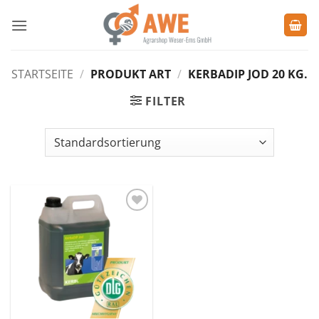
Zum
Inhalt
springen
STARTSEITE
/
PRODUKT ART
/
KERBADIP JOD 20 KG.
FILTER
Zu den
Favoriten
hinzufügen