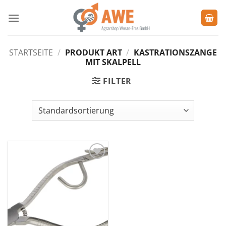
Zum
Inhalt
springen
STARTSEITE
/
PRODUKT ART
/
KASTRATIONSZANGE
MIT SKALPELL
FILTER
Zu den
Favoriten
hinzufügen