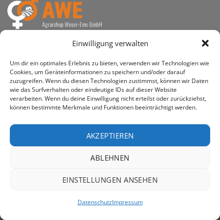
awe ist heute auf vielen Höfen die 1. Adresse, wenn es
Einwilligung verwalten
um den Kauf landwirtschaftlicher Bedarfsartikel geht.
Um dir ein optimales Erlebnis zu bieten, verwenden wir Technologien wie
Cookies, um Geräteinformationen zu speichern und/oder darauf
zuzugreifen. Wenn du diesen Technologien zustimmst, können wir Daten
wie das Surfverhalten oder eindeutige IDs auf dieser Website
verarbeiten. Wenn du deine Einwilligung nicht erteilst oder zurückziehst,
PayPal
Rechung
können bestimmte Merkmale und Funktionen beeinträchtigt werden.
IMPRESSUM
DATENSCHUTZERKLÄRUNG
Copyright 2026 ©
AWE - Agrarshop Weser-Ems GmbH
AKZEPTIEREN
ABLEHNEN
EINSTELLUNGEN ANSEHEN
Datenschutz
Impressum