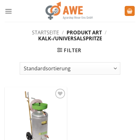
Zum
Inhalt
springen
STARTSEITE
/
PRODUKT ART
/
KALK-/UNIVERSALSPRITZE
FILTER
Zu den
Favoriten
hinzufügen