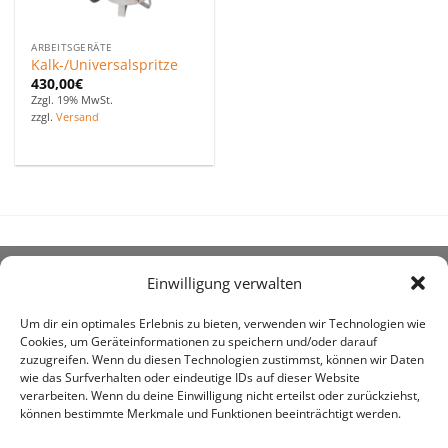
ARBEITSGERÄTE
Kalk-/Universalspritze
430,00
€
Zzgl. 19% MwSt.
zzgl.
Versand
Einwilligung verwalten
ÜBER UNS
Um dir ein optimales Erlebnis zu bieten, verwenden wir Technologien wie
Cookies, um Geräteinformationen zu speichern und/oder darauf
zuzugreifen. Wenn du diesen Technologien zustimmst, können wir Daten
wie das Surfverhalten oder eindeutige IDs auf dieser Website
verarbeiten. Wenn du deine Einwilligung nicht erteilst oder zurückziehst,
können bestimmte Merkmale und Funktionen beeinträchtigt werden.
awe ist heute auf vielen Höfen die 1. Adresse, wenn es