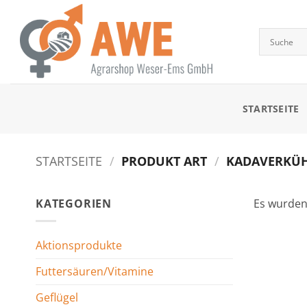
Zum
Inhalt
springen
STARTSEITE
STARTSEITE
/
PRODUKT ART
/
KADAVERKÜHLU
KATEGORIEN
Es wurden
Aktionsprodukte
Futtersäuren/Vitamine
Geflügel