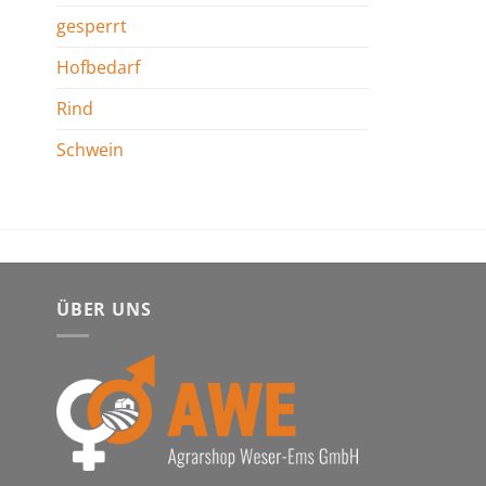
gesperrt
Hofbedarf
Rind
Schwein
ÜBER UNS