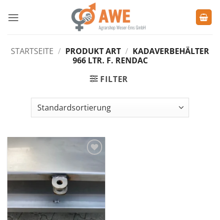
Zum
Inhalt
springen
STARTSEITE
/
PRODUKT ART
/
KADAVERBEHÄLTER
966 LTR. F. RENDAC
FILTER
Zu den
Favoriten
hinzufügen