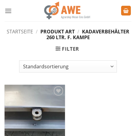
Zum
Inhalt
springen
STARTSEITE
/
PRODUKT ART
/
KADAVERBEHÄLTER
260 LTR. F. KAMPE
FILTER
Zu den
Favoriten
hinzufügen