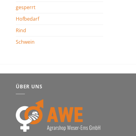
gesperrt
Hofbedarf
Rind
Schwein
ÜBER UNS