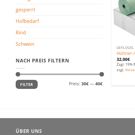
gesperrt
Hofbedarf
Rind
Schwein
GEFLÜGEL
Hühner-
32,00
€
NACH PREIS FILTERN
Zzgl. 19% 
zzgl.
Versa
Min.
Max.
Preis:
30€
—
40€
FILTER
Preis
Preis
ÜBER UNS