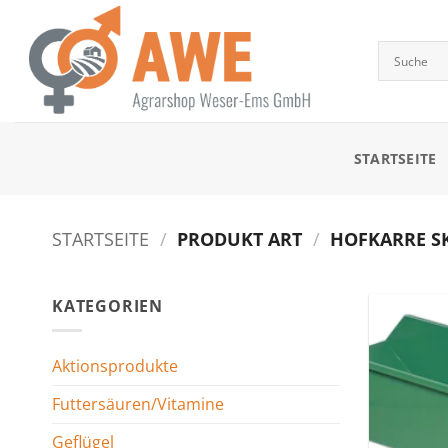
Zum
Inhalt
springen
STARTSEITE
STARTSEITE
/
PRODUKT ART
/
HOFKARRE S
KATEGORIEN
Aktionsprodukte
Futtersäuren/Vitamine
Geflügel