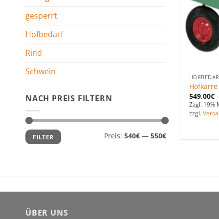
gesperrt
Hofbedarf
Rind
Schwein
HOFBEDAR
Hofkarre
549,00
€
NACH PREIS FILTERN
Zzgl. 19% 
zzgl.
Versa
Min.
Max.
Preis:
540€
—
550€
FILTER
Preis
Preis
ÜBER UNS