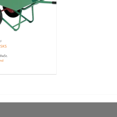
F
 SKS
MwSt.
nd