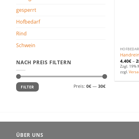
gesperrt
Hofbedarf
Rind
Schwein
HOFBEDAR
Handrein
4,40
€
–
2
NACH PREIS FILTERN
Zzgl. 19% 
zzgl.
Versa
Min.
Max.
Preis:
0€
—
30€
FILTER
Preis
Preis
ÜBER UNS