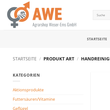
Zum
Inhalt
springen
STARTSEITE
STARTSEITE
/
PRODUKT ART
/
HANDREINIGU
KATEGORIEN
Aktionsprodukte
Futtersäuren/Vitamine
Geflügel