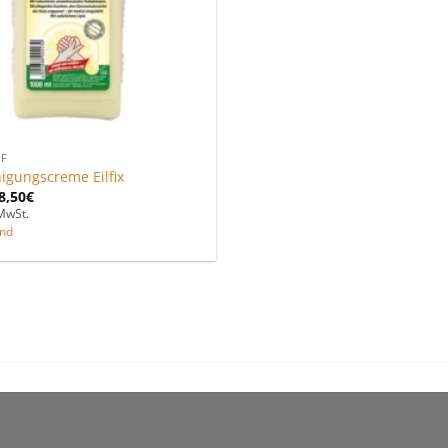
F
igungscreme Eilfix
8,50
€
MwSt.
nd