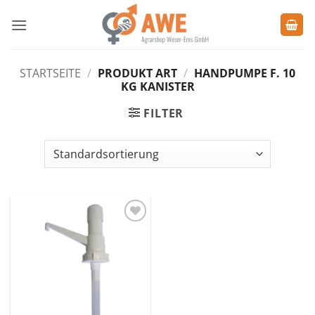
Zum
Inhalt
springen
STARTSEITE
/
PRODUKT ART
/
HANDPUMPE F. 10
KG KANISTER
FILTER
Zu den
Favoriten
hinzufügen