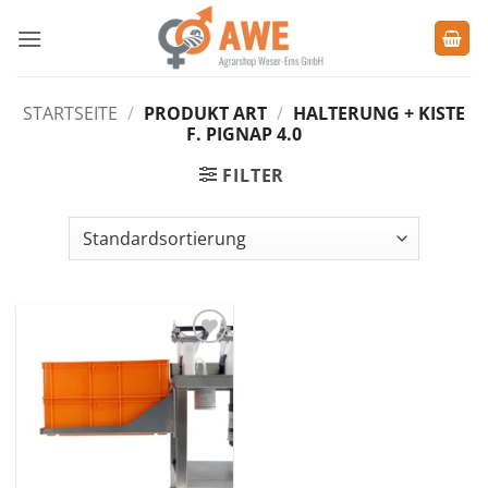
Zum
Inhalt
springen
STARTSEITE
/
PRODUKT ART
/
HALTERUNG + KISTE
F. PIGNAP 4.0
FILTER
Zu den
Favoriten
hinzufügen