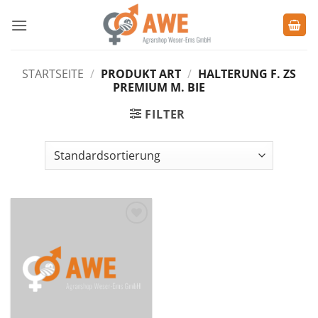
Zum
Inhalt
springen
STARTSEITE
/
PRODUKT ART
/
HALTERUNG F. ZS
PREMIUM M. BIE
FILTER
Zu den
Favoriten
hinzufügen