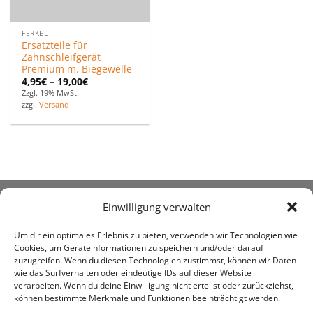
FERKEL
Ersatzteile für
Zahnschleifgerät
Premium m. Biegewelle
4,95
€
–
19,00
€
Zzgl. 19% MwSt.
zzgl.
Versand
Einwilligung verwalten
ÜBER UNS
Um dir ein optimales Erlebnis zu bieten, verwenden wir Technologien wie
Cookies, um Geräteinformationen zu speichern und/oder darauf
zuzugreifen. Wenn du diesen Technologien zustimmst, können wir Daten
wie das Surfverhalten oder eindeutige IDs auf dieser Website
verarbeiten. Wenn du deine Einwilligung nicht erteilst oder zurückziehst,
können bestimmte Merkmale und Funktionen beeinträchtigt werden.
awe ist heute auf vielen Höfen die 1. Adresse, wenn es