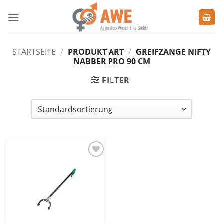
Zum
Inhalt
springen
STARTSEITE
/
PRODUKT ART
/
GREIFZANGE NIFTY
NABBER PRO 90 CM
FILTER
Zu den
Favoriten
hinzufügen