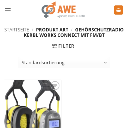
Zum
Inhalt
springen
STARTSEITE
/
PRODUKT ART
/
GEHÖRSCHUTZRADIO
KERBL WORKS CONNECT MIT FM/BT
FILTER
Zu den
Favoriten
hinzufügen