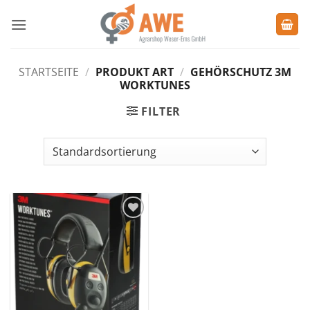
Zum
Inhalt
springen
STARTSEITE
/
PRODUKT ART
/
GEHÖRSCHUTZ 3M
WORKTUNES
FILTER
Zu den
Favoriten
hinzufügen