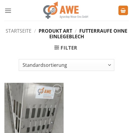
Zum
Inhalt
springen
STARTSEITE
/
PRODUKT ART
/
FUTTERRAUFE OHNE
EINLEGEBLECH
FILTER
Zu den
Favoriten
hinzufügen