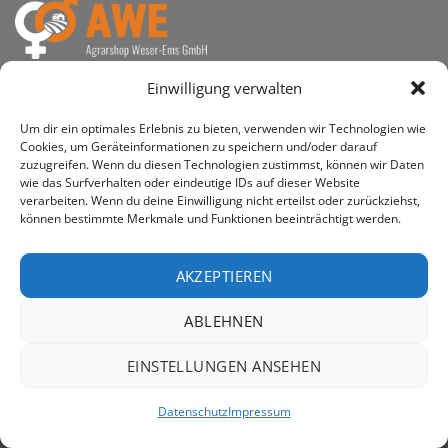
awe ist heute auf vielen Höfen die 1. Adresse, wenn es
Einwilligung verwalten
um den Kauf landwirtschaftlicher Bedarfsartikel geht.
Um dir ein optimales Erlebnis zu bieten, verwenden wir Technologien wie
Cookies, um Geräteinformationen zu speichern und/oder darauf
zuzugreifen. Wenn du diesen Technologien zustimmst, können wir Daten
wie das Surfverhalten oder eindeutige IDs auf dieser Website
verarbeiten. Wenn du deine Einwilligung nicht erteilst oder zurückziehst,
PayPal
Rechung
können bestimmte Merkmale und Funktionen beeinträchtigt werden.
IMPRESSUM
DATENSCHUTZERKLÄRUNG
Copyright 2026 ©
AWE - Agrarshop Weser-Ems GmbH
AKZEPTIEREN
ABLEHNEN
EINSTELLUNGEN ANSEHEN
Datenschutz
Impressum