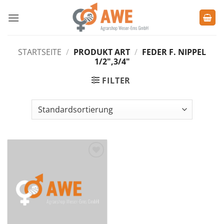
Zum
Inhalt
springen
STARTSEITE
/
PRODUKT ART
/
FEDER F. NIPPEL
1/2",3/4"
FILTER
Zu den
Favoriten
hinzufügen