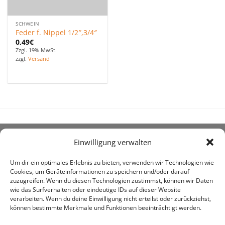
SCHWEIN
Feder f. Nippel 1/2″,3/4″
0,49
€
Zzgl. 19% MwSt.
zzgl.
Versand
Einwilligung verwalten
ÜBER UNS
Um dir ein optimales Erlebnis zu bieten, verwenden wir Technologien wie
Cookies, um Geräteinformationen zu speichern und/oder darauf
zuzugreifen. Wenn du diesen Technologien zustimmst, können wir Daten
wie das Surfverhalten oder eindeutige IDs auf dieser Website
verarbeiten. Wenn du deine Einwilligung nicht erteilst oder zurückziehst,
können bestimmte Merkmale und Funktionen beeinträchtigt werden.
awe ist heute auf vielen Höfen die 1. Adresse, wenn es