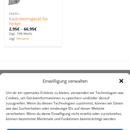
FERKEL
Kastrationsgerät für
Ferkel
2,95
€
–
66,95
€
Zzgl. 19% MwSt.
zzgl.
Versand
Einwilligung verwalten
ÜBER UNS
Um dir ein optimales Erlebnis zu bieten, verwenden wir Technologien wie
Cookies, um Geräteinformationen zu speichern und/oder darauf
zuzugreifen. Wenn du diesen Technologien zustimmst, können wir Daten
wie das Surfverhalten oder eindeutige IDs auf dieser Website
verarbeiten. Wenn du deine Einwilligung nicht erteilst oder zurückziehst,
können bestimmte Merkmale und Funktionen beeinträchtigt werden.
awe ist heute auf vielen Höfen die 1. Adresse, wenn es