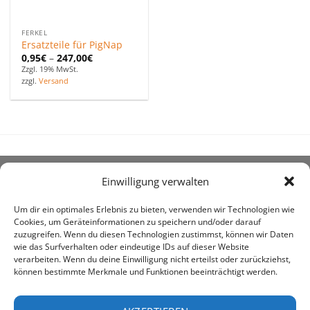
FERKEL
Ersatzteile für PigNap
0,95
€
–
247,00
€
Zzgl. 19% MwSt.
zzgl.
Versand
Einwilligung verwalten
ÜBER UNS
Um dir ein optimales Erlebnis zu bieten, verwenden wir Technologien wie
Cookies, um Geräteinformationen zu speichern und/oder darauf
zuzugreifen. Wenn du diesen Technologien zustimmst, können wir Daten
wie das Surfverhalten oder eindeutige IDs auf dieser Website
verarbeiten. Wenn du deine Einwilligung nicht erteilst oder zurückziehst,
können bestimmte Merkmale und Funktionen beeinträchtigt werden.
awe ist heute auf vielen Höfen die 1. Adresse, wenn es
um den Kauf landwirtschaftlicher Bedarfsartikel geht.