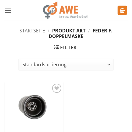
Zum
Inhalt
springen
STARTSEITE
/
PRODUKT ART
/
FEDER F.
DOPPELMASKE
FILTER
Zu den
Favoriten
hinzufügen