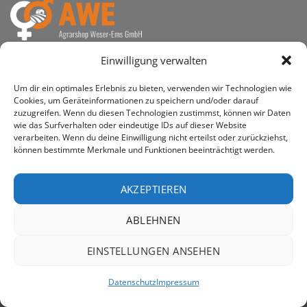
awe ist heute auf vielen Höfen die 1. Adresse, wenn es
Einwilligung verwalten
um den Kauf landwirtschaftlicher Bedarfsartikel geht.
Um dir ein optimales Erlebnis zu bieten, verwenden wir Technologien wie
Cookies, um Geräteinformationen zu speichern und/oder darauf
zuzugreifen. Wenn du diesen Technologien zustimmst, können wir Daten
wie das Surfverhalten oder eindeutige IDs auf dieser Website
verarbeiten. Wenn du deine Einwilligung nicht erteilst oder zurückziehst,
PayPal
Rechung
können bestimmte Merkmale und Funktionen beeinträchtigt werden.
IMPRESSUM
DATENSCHUTZERKLÄRUNG
Copyright 2026 ©
AWE - Agrarshop Weser-Ems GmbH
AKZEPTIEREN
ABLEHNEN
EINSTELLUNGEN ANSEHEN
Datenschutz
Impressum