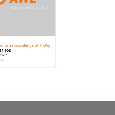
le für Zahnschleifgerät ProPig
61,90
€
MwSt.
nd