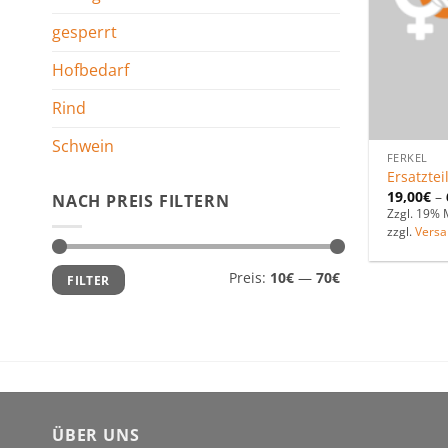
gesperrt
Hofbedarf
Rind
Schwein
FERKEL
Ersatztei
19,00
€
–
NACH PREIS FILTERN
Zzgl. 19% 
zzgl.
Versa
Min.
Max.
Preis:
10€
—
70€
FILTER
Preis
Preis
ÜBER UNS