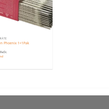
ERÄTE
en Phoenix 1=1Pak
MwSt.
nd