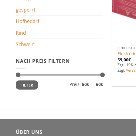
gesperrt
Hofbedarf
Rind
Schwein
ARBEITSG
Elektrod
59,00
€
NACH PREIS FILTERN
Zzgl. 19% 
zzgl.
Versa
Min.
Max.
Preis:
50€
—
60€
FILTER
Preis
Preis
ÜBER UNS